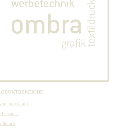
RODUKTBEREICHE
yout und Grafik
rbebanner
xtildruck