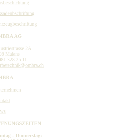
asbeschichtung
ssadenbschriftung
hrzeugbeschriftung
MBRA AG
dustriestrasse 2A
08 Malans
081 328 25 11
rbetechnik@ombra.ch
MBRA
ternehmen
ntakt
ws
FFNUNGSZEITEN
ntag – Donnerstag: