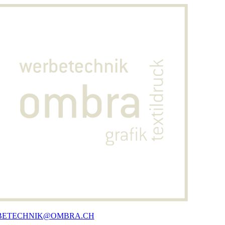
Zum
Inhalt
springen
BETECHNIK@OMBRA.CH