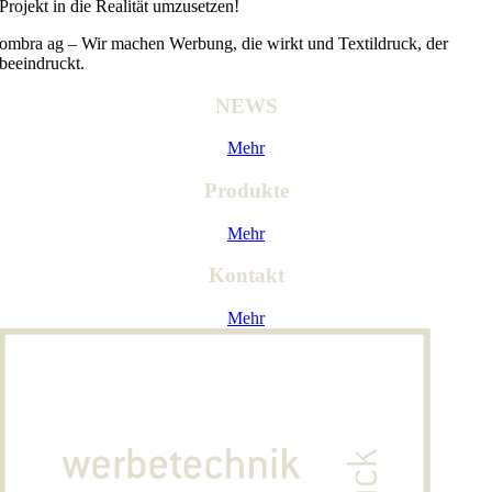
Projekt in die Realität umzusetzen!
ombra ag – Wir machen Werbung, die wirkt und Textildruck, der
beeindruckt.
NEWS
Mehr
Produkte
Mehr
Kontakt
Mehr