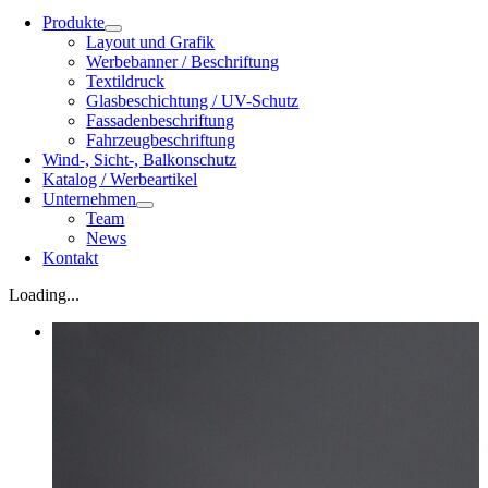
Produkte
Layout und Grafik
Werbebanner / Beschriftung
Textildruck
Glasbeschichtung / UV-Schutz
Fassadenbeschriftung
Fahrzeugbeschriftung
Wind-, Sicht-, Balkonschutz
Katalog / Werbeartikel
Unternehmen
Team
News
Kontakt
Loading...